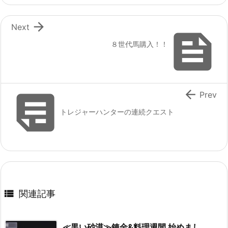

Next

８世代馬購入！！


Prev
トレジャーハンターの連続クエスト

関連記事
≪黒い砂漠≫錬金&料理週間 始めまし