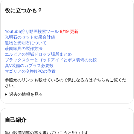
役に立つかも？
Youtube狩り動画検索ツール
8/19 更新
光明石のセット効果合計値
遺物と光明石について
荘園家具の製作方法
エルビアの領域ドロップ場所まとめ
ブラックスターとゴッドアイドとボス装備の比較
真Ⅴ装備のカプラス必要数
マゴリアの交換NPCの位置
参照元のリンクも載せているので気になる方はそちらもご覧くだ
さい。
過去の情報を見る
自己紹介
黒い砂漠関連の事を書いていこうと思います。