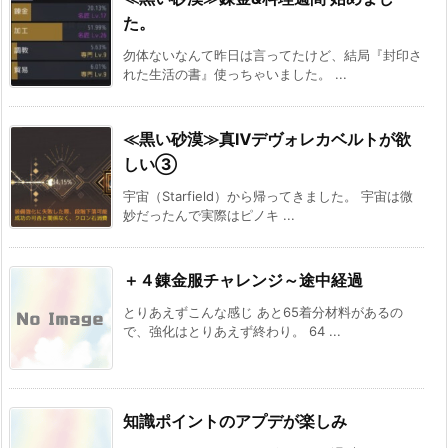
た。
勿体ないなんて昨日は言ってたけど、結局『封印さ
れた生活の書』使っちゃいました。 ...
≪黒い砂漠≫真Ⅳデヴォレカベルトが欲
しい③
宇宙（Starfield）から帰ってきました。 宇宙は微
妙だったんで実際はピノキ ...
＋４錬金服チャレンジ～途中経過
とりあえずこんな感じ あと65着分材料があるの
で、強化はとりあえず終わり。 64 ...
知識ポイントのアプデが楽しみ