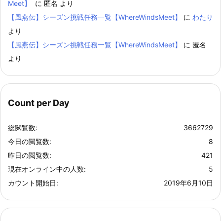
Meet】
に
匿名
より
【風燕伝】シーズン挑戦任務一覧【WhereWindsMeet】
に
わたり
より
【風燕伝】シーズン挑戦任務一覧【WhereWindsMeet】
に
匿名
より
Count per Day
総閲覧数:
3662729
今日の閲覧数:
8
昨日の閲覧数:
421
現在オンライン中の人数:
5
カウント開始日:
2019年6月10日