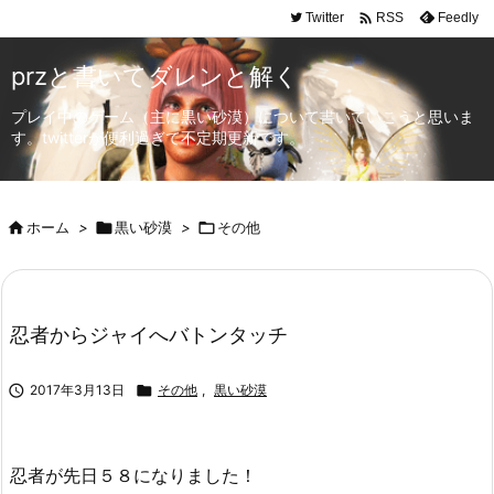

Twitter
Feedly
RSS
przと書いてダレンと解く
プレイ中のゲーム（主に黒い砂漠）について書いていこうと思いま
す。twitterが便利過ぎて不定期更新です。

ホーム
>

黒い砂漠
>

その他
忍者からジャイへバトンタッチ

2017年3月13日

その他
,
黒い砂漠
忍者が先日５８になりました！