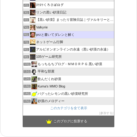
ﾇﾜﾇﾜくろさばログ
2位
リンの黒い砂漠日記
3位
【黒い砂漠】まったり冒険日誌｜ヴァルキリーと闇の精霊の旅
4位
Valkyrie
5位
przと書いてダレンと解く
6位
ネットゲーム行脚
7位
アルビオンオンラインの永遠（黒い砂漠の永遠）
8位
105ゲーム研究所
9位
もっちもちブログ - ＭＭＯＲＰＧ 黒い砂漠
10位
平和な部屋
11位
飲んだくれ砂漠
12位
Kuma's MMO Blog
13位
バグったレモンの黒い砂漠研究所
14位
砂漠のメロディー
15位
このカテゴリを全て表示
参加する
このブログに投票する