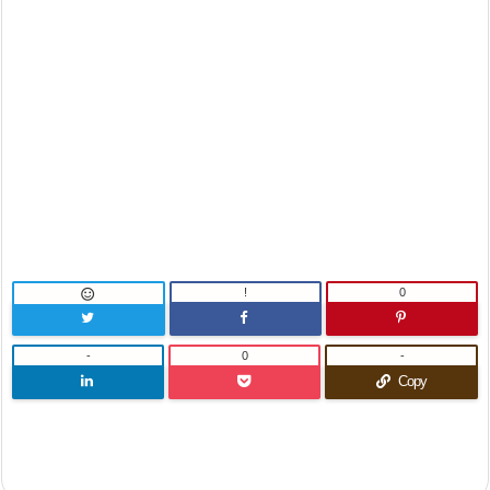
!
0

-
0
-
Copy