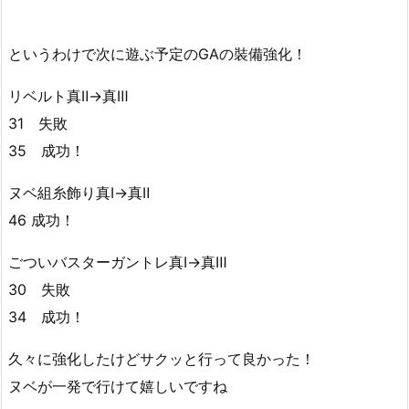
というわけで次に遊ぶ予定のGAの裝備強化！
リベルト真Ⅱ→真Ⅲ
31 失敗
35 成功！
ヌベ組糸飾り真Ⅰ→真Ⅱ
46 成功！
ごついバスターガントレ真Ⅰ→真Ⅲ
30 失敗
34 成功！
久々に強化したけどサクッと行って良かった！
ヌベが一発で行けて嬉しいですね