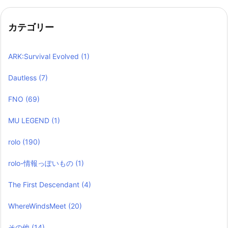
カテゴリー
ARK:Survival Evolved
(1)
Dautless
(7)
FNO
(69)
MU LEGEND
(1)
rolo
(190)
rolo-情報っぽいもの
(1)
The First Descendant
(4)
WhereWindsMeet
(20)
その他
(14)