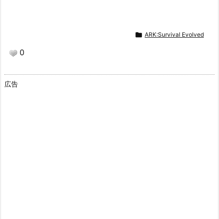

ARK:Survival Evolved
0
広告