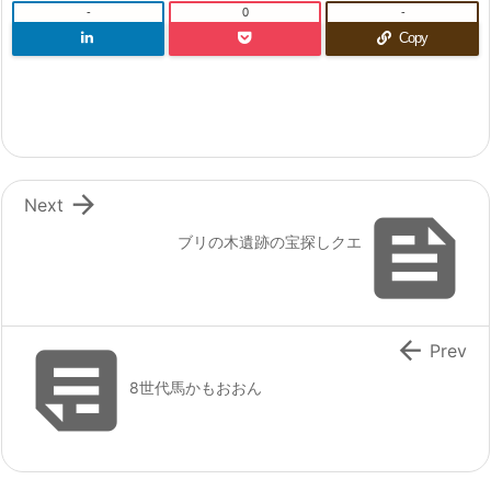
-
0
-
Copy

Next

ブリの木遺跡の宝探しクエ


Prev
8世代馬かもおおん