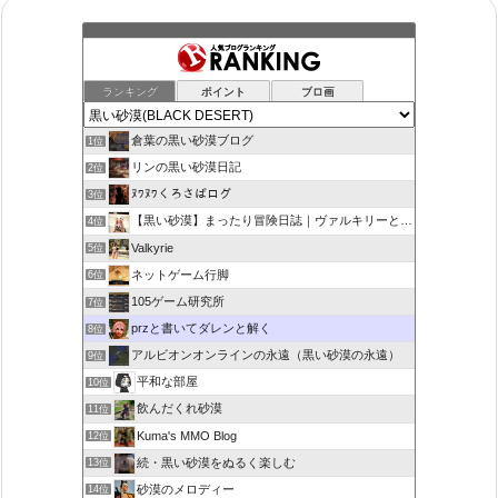
ランキング
ポイント
ブロ画
倉葉の黒い砂漠ブログ
1位
リンの黒い砂漠日記
2位
ﾇﾜﾇﾜくろさばログ
3位
【黒い砂漠】まったり冒険日誌｜ヴァルキリーと闇の精霊の旅
4位
Valkyrie
5位
ネットゲーム行脚
6位
105ゲーム研究所
7位
przと書いてダレンと解く
8位
アルビオンオンラインの永遠（黒い砂漠の永遠）
9位
平和な部屋
10位
飲んだくれ砂漠
11位
Kuma's MMO Blog
12位
続・黒い砂漠をぬるく楽しむ
13位
砂漠のメロディー
14位