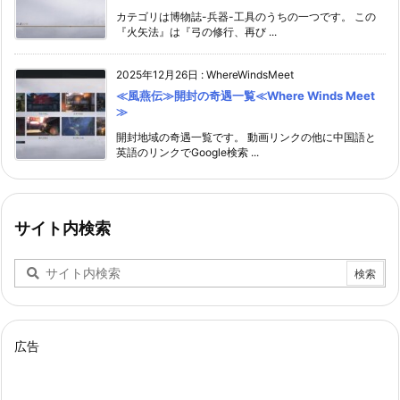
カテゴリは博物誌-兵器-工具のうちの一つです。 この
『火矢法』は『弓の修行、再び ...
2025年12月26日
:
WhereWindsMeet
≪風燕伝≫開封の奇遇一覧≪Where Winds Meet
≫
開封地域の奇遇一覧です。 動画リンクの他に中国語と
英語のリンクでGoogle検索 ...
サイト内検索
広告