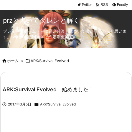

Twitter
Feedly
RSS
przと書いてダレンと解く
プレイ中のゲーム（主に黒い砂漠）について書いていこうと思いま
す。twitterが便利過ぎて不定期更新です。

ホーム
>

ARK:Survival Evolved
ARK:Survival Evolved 始めました！

2017年3月5日

ARK:Survival Evolved