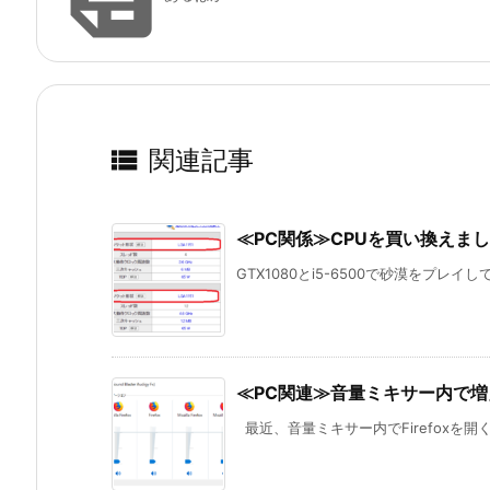

関連記事
≪PC関係≫CPUを買い換えま
GTX1080とi5-6500で砂漠をプレイ
≪PC関連≫音量ミキサー内で増え続け
最近、音量ミキサー内でFirefoxを開く