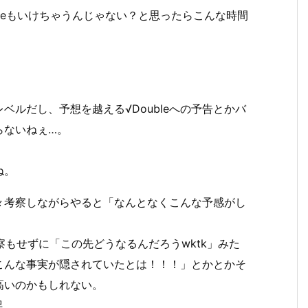
oubleもいけちゃうんじゃない？と思ったらこんな時間
ルだし、予想を越える√Doubleへの予告とかバ
らないねぇ…。
ね。
々考察しながらやると「なんとなくこんな予感がし
考察もせずに「この先どうなるんだろうwktk」みた
こんな事実が隠されていたとは！！！」とかとかそ
高いのかもしれない。
足。