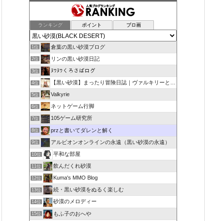
ランキング
ポイント
ブロ画
倉葉の黒い砂漠ブログ
1位
リンの黒い砂漠日記
2位
ﾇﾜﾇﾜくろさばログ
3位
【黒い砂漠】まったり冒険日誌｜ヴァルキリーと闇の精霊の旅
4位
Valkyrie
5位
ネットゲーム行脚
6位
105ゲーム研究所
7位
przと書いてダレンと解く
8位
アルビオンオンラインの永遠（黒い砂漠の永遠）
9位
平和な部屋
10位
飲んだくれ砂漠
11位
Kuma's MMO Blog
12位
続・黒い砂漠をぬるく楽しむ
13位
砂漠のメロディー
14位
もふ子のおへや
15位