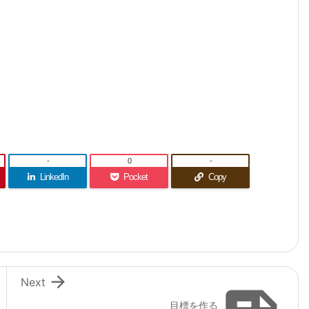
-
0
-
LinkedIn
Pocket
Copy

Next
目標を作る