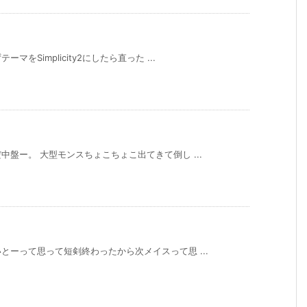
Simplicity2にしたら直った ...
盤ー。 大型モンスちょこちょこ出てきて倒し ...
ーって思って短剣終わったから次メイスって思 ...