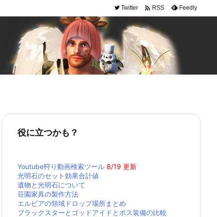

Twitter
Feedly
RSS
役に立つかも？
Youtube狩り動画検索ツール
8/19 更新
光明石のセット効果合計値
遺物と光明石について
荘園家具の製作方法
エルビアの領域ドロップ場所まとめ
ブラックスターとゴッドアイドとボス装備の比較