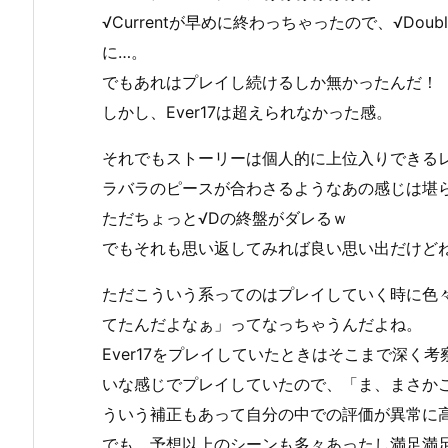
√Currentが早めに終わっちゃったので、√D
に…。
でもあれはプレイし続けるしか無かったんだ！
しかし、Ever17は超えられなかった感。
それでもストーリーは個人的に上位入りできるレベ
ラバラのピースが合わさるようなあの感じは堪
ただちょっと√Dの終盤がダレるｗ
でもそれも思い返してみれば良い思い出だけど
ただこういう系ってのはプレイしていく時に色
てたんだよなぁ」ってなっちゃうんだよね。
Ever17をプレイしていたときはそこまで深く
いな感じでプレイしていたので、「ま、まさか
ういう補正もあって自分の中での評価が異常に
でも、予想以上のシーンも多々あったし満足満