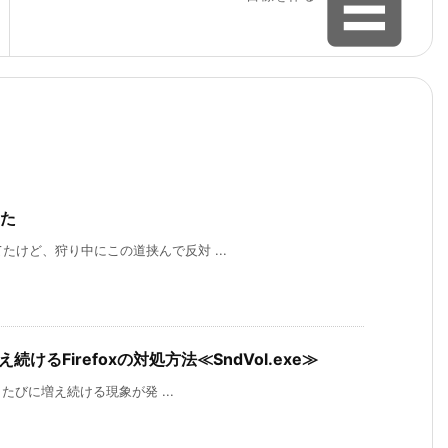

した
してたけど、狩り中にこの道挟んで反対 ...
るFirefoxの対処方法≪SndVol.exe≫
たびに増え続ける現象が発 ...