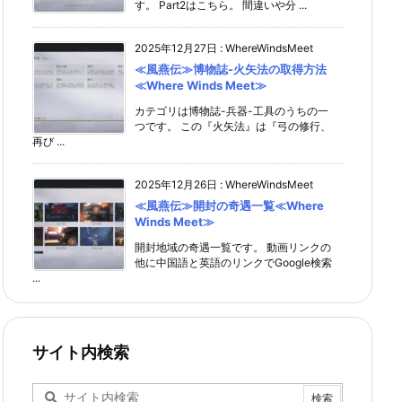
す。 Part2はこちら。 間違いや分 ...
2025年12月27日
:
WhereWindsMeet
≪風燕伝≫博物誌-火矢法の取得方法
≪Where Winds Meet≫
カテゴリは博物誌-兵器-工具のうちの一
つです。 この『火矢法』は『弓の修行、
再び ...
2025年12月26日
:
WhereWindsMeet
≪風燕伝≫開封の奇遇一覧≪Where
Winds Meet≫
開封地域の奇遇一覧です。 動画リンクの
他に中国語と英語のリンクでGoogle検索
...
サイト内検索