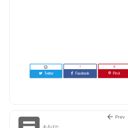
!
0

Twitter
Facebook
Pin it


Prev
あるぱか