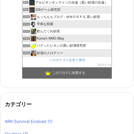
アルビオンオンラインの永遠（黒い砂漠の永遠）
8位
105ゲーム研究所
9位
もっちもちブログ - ＭＭＯＲＰＧ 黒い砂漠
10位
平和な部屋
11位
飲んだくれ砂漠
12位
Kuma's MMO Blog
13位
バグったレモンの黒い砂漠研究所
14位
砂漠のメロディー
15位
このカテゴリを全て表示
参加する
このブログに投票する
カテゴリー
ARK:Survival Evolved
(1)
Dautless
(7)