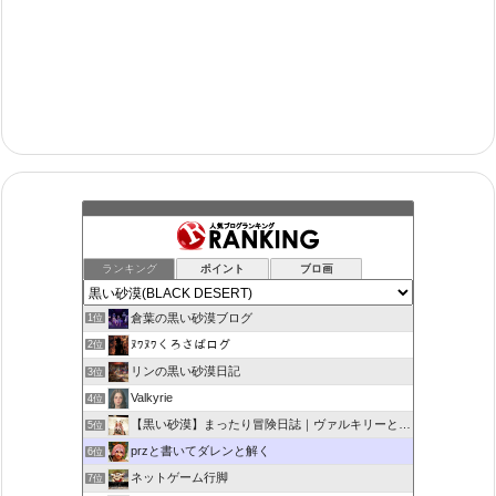
ランキング
ポイント
ブロ画
倉葉の黒い砂漠ブログ
1位
ﾇﾜﾇﾜくろさばログ
2位
リンの黒い砂漠日記
3位
Valkyrie
4位
【黒い砂漠】まったり冒険日誌｜ヴァルキリーと闇の精霊の旅
5位
przと書いてダレンと解く
6位
ネットゲーム行脚
7位