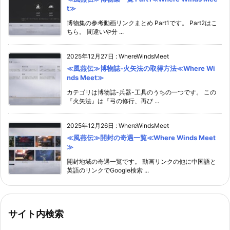
t≫
博物集の参考動画リンクまとめ Part1です。 Part2はこ
ちら。 間違いや分 ...
2025年12月27日
:
WhereWindsMeet
≪風燕伝≫博物誌-火矢法の取得方法≪Where Wi
nds Meet≫
カテゴリは博物誌-兵器-工具のうちの一つです。 この
『火矢法』は『弓の修行、再び ...
2025年12月26日
:
WhereWindsMeet
≪風燕伝≫開封の奇遇一覧≪Where Winds Meet
≫
開封地域の奇遇一覧です。 動画リンクの他に中国語と
英語のリンクでGoogle検索 ...
サイト内検索