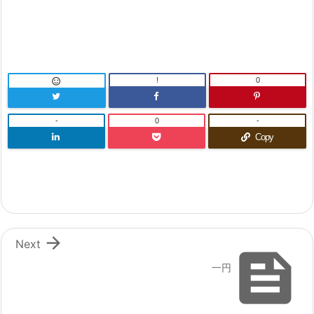
!
0

-
0
-
Copy

Next

一円