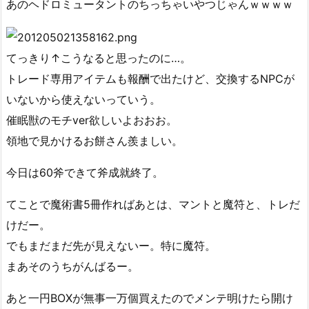
あのヘドロミュータントのちっちゃいやつじゃんｗｗｗｗ
てっきり↑こうなると思ったのに…。
トレード専用アイテムも報酬で出たけど、交換するNPCが
いないから使えないっていう。
催眠獣のモチver欲しいよおおお。
領地で見かけるお餅さん羨ましい。
今日は60斧できて斧成就終了。
てことで魔術書5冊作ればあとは、マントと魔符と、トレだ
けだー。
でもまだまだ先が見えないー。特に魔符。
まあそのうちがんばるー。
あと一円BOXが無事一万個買えたのでメンテ明けたら開け