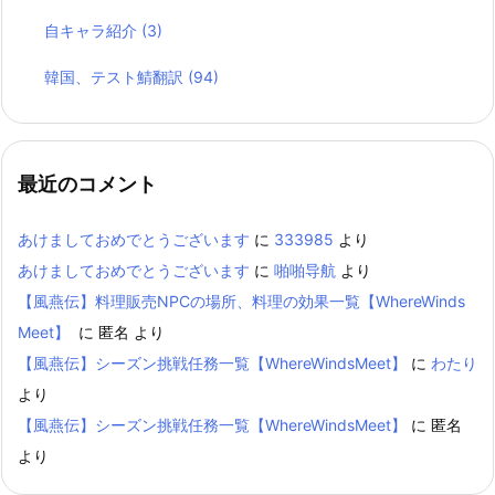
自キャラ紹介
(3)
韓国、テスト鯖翻訳
(94)
最近のコメント
あけましておめでとうございます
に
333985
より
あけましておめでとうございます
に
啪啪导航
より
【風燕伝】料理販売NPCの場所、料理の効果一覧【WhereWinds
Meet】
に
匿名
より
【風燕伝】シーズン挑戦任務一覧【WhereWindsMeet】
に
わたり
より
【風燕伝】シーズン挑戦任務一覧【WhereWindsMeet】
に
匿名
より