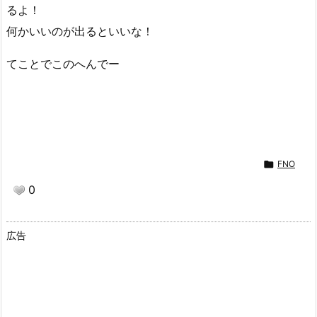
るよ！
何かいいのが出るといいな！
てことでこのへんでー

FNO
0
広告