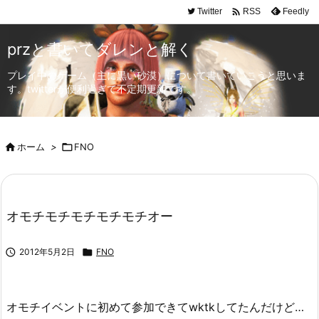

Twitter
Feedly
RSS
przと書いてダレンと解く
プレイ中のゲーム（主に黒い砂漠）について書いていこうと思いま
す。twitterが便利過ぎて不定期更新です。

ホーム
>

FNO
オモチモチモチモチモチオー

2012年5月2日

FNO
オモチイベントに初めて参加できてwktkしてたんだけど…