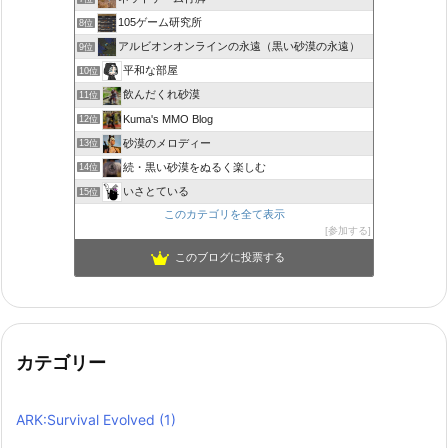
105ゲーム研究所
8位
アルビオンオンラインの永遠（黒い砂漠の永遠）
9位
平和な部屋
10位
飲んだくれ砂漠
11位
Kuma's MMO Blog
12位
砂漠のメロディー
13位
続・黒い砂漠をぬるく楽しむ
14位
いさとている
15位
このカテゴリを全て表示
参加する
このブログに投票する
カテゴリー
ARK:Survival Evolved
(1)