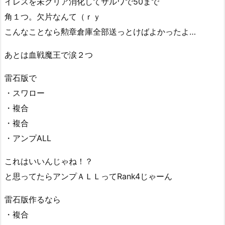
イレスを未クリア消化してサルワで50まで
角１つ。欠片なんて（ｒｙ
こんなことなら勲章倉庫全部送っとけばよかったよ…
あとは血戦魔王で涙２つ
雷石版で
・スワロー
・複合
・複合
・アンプALL
これはいいんじゃね！？
と思ってたらアンプＡＬＬってRank4じゃーん
雷石版作るなら
・複合