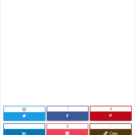
!
0

-
0
-
Copy