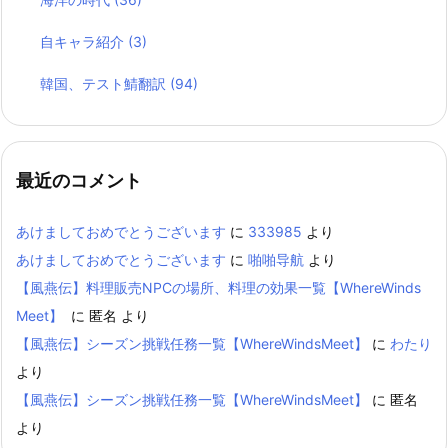
自キャラ紹介
(3)
韓国、テスト鯖翻訳
(94)
最近のコメント
あけましておめでとうございます
に
333985
より
あけましておめでとうございます
に
啪啪导航
より
【風燕伝】料理販売NPCの場所、料理の効果一覧【WhereWinds
Meet】
に
匿名
より
【風燕伝】シーズン挑戦任務一覧【WhereWindsMeet】
に
わたり
より
【風燕伝】シーズン挑戦任務一覧【WhereWindsMeet】
に
匿名
より