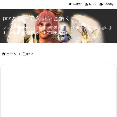

Twitter
Feedly
RSS
przと書いてダレンと解く
プレイ中のゲーム（主に黒い砂漠）について書いていこうと思いま
す。twitterが便利過ぎて不定期更新です。

ホーム
>

rolo