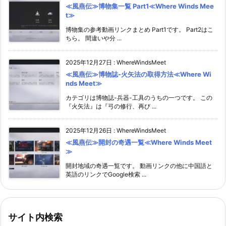
≪風燕伝≫博物集一覧 Part1≪Where Winds Mee
t≫
博物集の参考動画リンクまとめ Part1です。 Part2はこ
ちら。 間違いや分 ...
2025年12月27日
:
WhereWindsMeet
≪風燕伝≫博物誌-火矢法の取得方法≪Where Wi
nds Meet≫
カテゴリは博物誌-兵器-工具のうちの一つです。 この
『火矢法』は『弓の修行、再び ...
2025年12月26日
:
WhereWindsMeet
≪風燕伝≫開封の奇遇一覧≪Where Winds Meet
≫
開封地域の奇遇一覧です。 動画リンクの他に中国語と
英語のリンクでGoogle検索 ...
サイト内検索