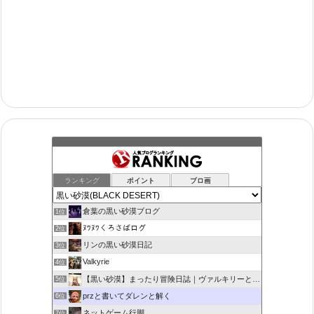
ランキング
ポイント
ブロ画
倉葉の黒い砂漠ブログ
1位
ﾇﾜﾇﾜくろさばログ
2位
リンの黒い砂漠日記
3位
Valkyrie
4位
【黒い砂漠】まったり冒険日誌｜ヴァルキリーと闇の精霊の旅
5位
przと書いてダレンと解く
6位
ネットゲーム行脚
7位