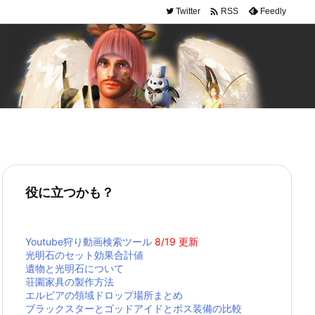

Twitter
Feedly
RSS
役に立つかも？
Youtube狩り動画検索ツール
8/19 更新
光明石のセット効果合計値
遺物と光明石について
荘園家具の製作方法
エルビアの領域ドロップ場所まとめ
ブラックスターとゴッドアイドとボス装備の比較