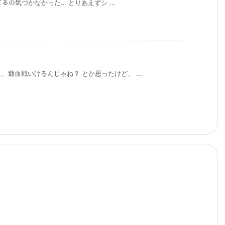
てるの気づかなかった… とりあえずシ ...
、爺血戦いけるんじゃね？ とか思ったけど、 ...