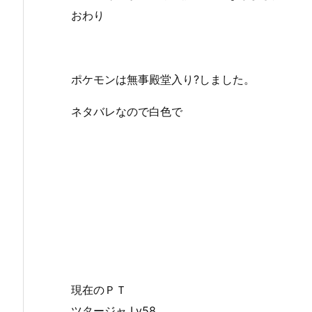
おわり
ポケモンは無事殿堂入り?しました。
ネタバレなので白色で
右上のエスパーんとこがめちゃ苦戦した。
それに比べてＮは楽勝で、ゲーチスだっけもそ
左上の方いけるようになったけど、レベルたけ
NPCの65レベとか強すぎるだろううううう。
なんかそのせいでやる気ダウン↓↓
もしかしたら他に間に挟む場所があるのかなぁ
現在のＰＴ
ツタージャ Lv58