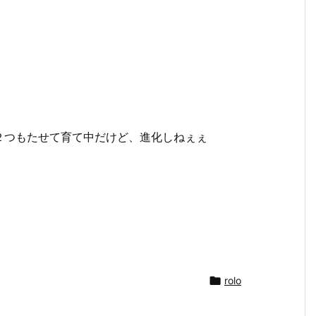
２つもたせて育て中だけど、進化しねぇぇ

rolo