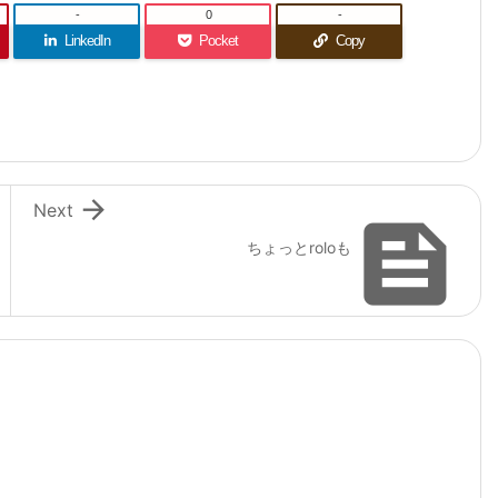
-
0
-
LinkedIn
Pocket
Copy

Next

ちょっとroloも