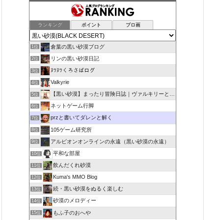
ランキング
ポイント
ブロ画
倉葉の黒い砂漠ブログ
1位
リンの黒い砂漠日記
2位
ﾇﾜﾇﾜくろさばログ
3位
Valkyrie
4位
【黒い砂漠】まったり冒険日誌｜ヴァルキリーと闇の精霊の旅
5位
ネットゲーム行脚
6位
przと書いてダレンと解く
7位
105ゲーム研究所
8位
アルビオンオンラインの永遠（黒い砂漠の永遠）
9位
平和な部屋
10位
飲んだくれ砂漠
11位
Kuma's MMO Blog
12位
続・黒い砂漠をぬるく楽しむ
13位
砂漠のメロディー
14位
もふ子のおへや
15位