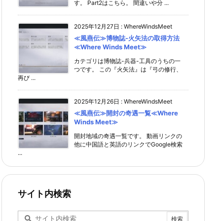
す。 Part2はこちら。 間違いや分 ...
2025年12月27日
:
WhereWindsMeet
≪風燕伝≫博物誌-火矢法の取得方法
≪Where Winds Meet≫
カテゴリは博物誌-兵器-工具のうちの一
つです。 この『火矢法』は『弓の修行、
再び ...
2025年12月26日
:
WhereWindsMeet
≪風燕伝≫開封の奇遇一覧≪Where
Winds Meet≫
開封地域の奇遇一覧です。 動画リンクの
他に中国語と英語のリンクでGoogle検索
...
サイト内検索