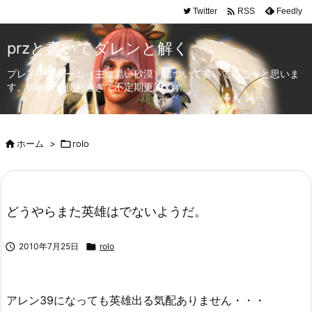

Twitter
Feedly
RSS
przと書いてダレンと解く
プレイ中のゲーム（主に黒い砂漠）について書いていこうと思いま
す。twitterが便利過ぎて不定期更新です。

ホーム
>

rolo
どうやらまた英雄はでないようだ。

2010年7月25日

rolo
アレン39になっても英雄出る気配ありません・・・