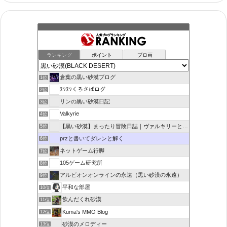
ランキング
ポイント
ブロ画
倉葉の黒い砂漠ブログ
1位
ﾇﾜﾇﾜくろさばログ
2位
リンの黒い砂漠日記
3位
Valkyrie
4位
【黒い砂漠】まったり冒険日誌｜ヴァルキリーと闇の精霊の旅
5位
przと書いてダレンと解く
6位
ネットゲーム行脚
7位
105ゲーム研究所
8位
アルビオンオンラインの永遠（黒い砂漠の永遠）
9位
平和な部屋
10位
飲んだくれ砂漠
11位
Kuma's MMO Blog
12位
砂漠のメロディー
13位