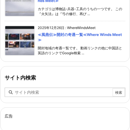
nds Meet≫
カテゴリは博物誌-兵器-工具のうちの一つです。 この
『火矢法』は『弓の修行、再び ...
2025年12月26日
:
WhereWindsMeet
≪風燕伝≫開封の奇遇一覧≪Where Winds Meet
≫
開封地域の奇遇一覧です。 動画リンクの他に中国語と
英語のリンクでGoogle検索 ...
サイト内検索
広告