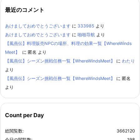
最近のコメント
あけましておめでとうございます
に
333985
より
あけましておめでとうございます
に
啪啪导航
より
【風燕伝】料理販売NPCの場所、料理の効果一覧【WhereWinds
Meet】
に
匿名
より
【風燕伝】シーズン挑戦任務一覧【WhereWindsMeet】
に
わたり
より
【風燕伝】シーズン挑戦任務一覧【WhereWindsMeet】
に
匿名
より
Count per Day
総閲覧数:
3662120
今日の閲覧数:
198