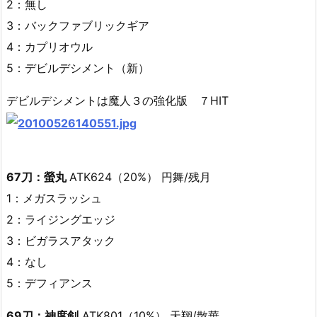
2：無し
3：バックファブリックギア
4：カプリオウル
5：デビルデシメント（新）
デビルデシメントは魔人３の強化版 ７HIT
67刀：螢丸
ATK624（20%） 円舞/残月
1：メガスラッシュ
2：ライジングエッジ
3：ビガラスアタック
4：なし
5：デフィアンス
69刀：神度剣
ATK801（10%） 天翔/散華