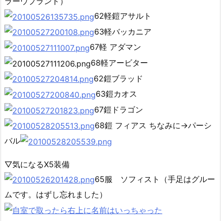
ラーウプランド）
62軽鎧アサルト
63軽バッカニア
67軽 アダマン
68軽アービター
62鎧ブラッド
63鎧カオス
67鎧ドラゴン
68鎧 フィアス ちなみに→パーシ
バル
▽気になるX5装備
65服 ソフィスト（手足はグルー
ムです。はずし忘れました）