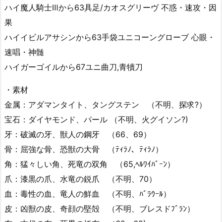
ハイ魔人騎士Ⅲから63具足/カオスグリーヴ 不惑・速攻・因
果
ハイイビルアサシンから63手袋ユニコーングローブ 心眼・
速唱・神髄
ハイガーゴイルから67ユニ曲刀,青犢刀
・素材
金属：アダマンタイト、タングステン （不明、探求?）
宝石：ダイヤモンド、パール （不明、火グイソン?)
牙：破滅の牙、獣人の鋼牙 （66、69）
骨：屈強な骨、恐獣の大骨 （ﾃｨﾗﾉ、ﾃｨﾗﾉ）
角：猛々しい角、死竜の双角 （65,ﾍﾙﾜｲﾊﾞｰﾝ）
爪：漆黒の爪、水竜の鋭爪 （不明、70）
血：毒性の血、竜人の鮮血 （不明、ﾊﾞﾗｳｰﾙ）
皮：凶獣の皮、奇顔の堅殻 （不明、ブレスドﾌﾞﾗﾝ）