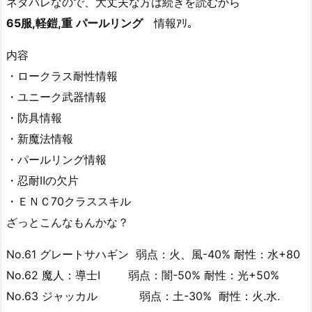
ネタバレなので、大丈夫な方は続きを読むから
65服,軽鎧,重
パールリング
情報ｱﾘ。
内容
・ロークラス耐性情報
・ユニーク武器情報
・防具情報
・新魔法情報
・パールリング情報
・忍耐Ⅱの欠片
・ＥＮＣ70クラススキル
ざっとこんなもんかな？
No.61 グレートサハギン 弱点：火、風-40% 耐性：水+80
No.62 魔人：導士Ⅰ 弱点：闇-50% 耐性：光+50%
No.63 ジャッカル 弱点：土-30% 耐性：火.水.