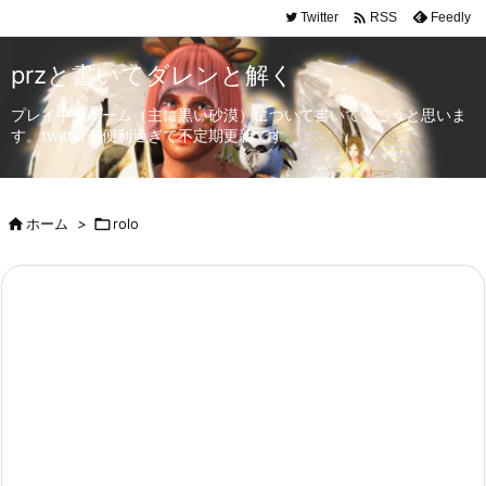

Twitter
Feedly
RSS
przと書いてダレンと解く
プレイ中のゲーム（主に黒い砂漠）について書いていこうと思いま
す。twitterが便利過ぎて不定期更新です。

ホーム
>

rolo