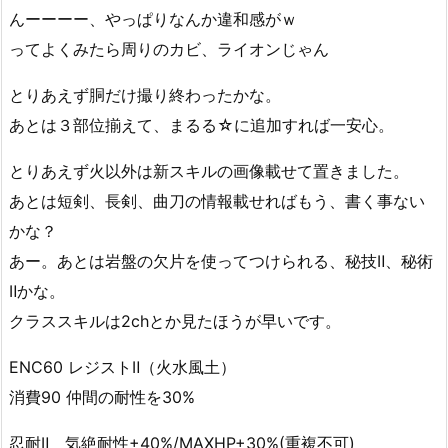
んーーーー、やっぱりなんか違和感がｗ
ってよくみたら周りのカビ、ライオンじゃん
とりあえず胴だけ撮り終わったかな。
あとは３部位揃えて、まるる☆に追加すれば一安心。
とりあえず火以外は新スキルの画像載せて置きました。
あとは短剣、長剣、曲刀の情報載せればもう、書く事ない
かな？
あー。あとは岩盤の欠片を使ってつけられる、秘技Ⅱ、秘術
Ⅱかな。
クラススキルは2chとか見たほうが早いです。
ENC60 レジストⅡ（火水風土）
消費90 仲間の耐性を30%
忍耐Ⅱ 気絶耐性+40%/MAXHP+30%(重複不可)