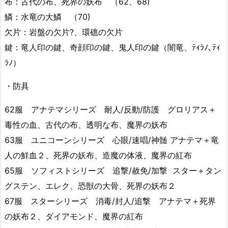
布：古代の布、死界の妖布 （62、68)
鱗：水竜の大鱗 （70)
欠片：岩盤の欠片?、環礁の欠片
鍵：竜人印の鍵、奇顔印の鍵、鬼人印の鍵（闇竜、ﾃｨﾗﾉ､ﾃｨ
ﾗﾉ）
・防具
62服 アナテマシリーズ 耐人/反動/防護 グロリアス＋
毒性の血、古代の布、透明な布、魔界の妖布
63服 ユニコーンシリーズ 心眼/速唱/神髄 アナテマ＋竜
人の鮮血２、死界の妖布、造魔の体液、魔界の紅布
65服 ソフィストシリーズ 追撃/赦免/加撃 スター＋タン
グステン、エレク、恐獣の大骨、死界の妖布２
67服 スターシリーズ 消毒/封人/追撃 アナテマ＋死界
の妖布２、ダイアモンド、魔界の紅布