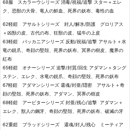
68服 スカラーウシリーズ 消毒/祝福/追撃 スター＋エレ
ク、恐獣の大骨、竜人の鮮血、死界の妖布、毒性の血
62軽鎧 アサルトシリーズ 封人/解氷/防護 グロリアス
＋凶獣の皮、古代の布、狂獣の皮、猛牛の上皮
63軽鎧 バッカニアシリーズ 反動/祝福/追撃 アサルト＋水
竜の鋭爪、奇顔の堅殻、死界の妖布、冥界の樹皮、魔界の
紅布
65軽鎧 オナーシリーズ 追撃/封質/回生 アダマン＋タング
ステン、エレク、水竜の鋭爪、奇顔の堅殻、死界の妖布
67軽鎧 アダマンシリーズ 還魂/封亜/隠密 アサルト＋奇
顔の堅殻、死界の妖布、アダマン、冥界の樹皮
68軽鎧 アービターシリーズ 封亜/残心/追撃 アダマン＋
エレク、獣人の鋼牙、奇顔の堅殻、死界の妖布、破滅の牙
62重鎧 ブラッドシリーズ 還魂/封人/残心 ミーティア