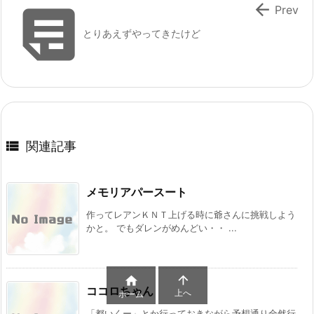


Prev
とりあえずやってきたけど

関連記事
メモリアパースート
作ってレアンＫＮＴ上げる時に爺さんに挑戦しよう
かと。 でもダレンがめんどい・・ ...


ココロちゃん
上へ
ホーム
「都いくー」とか行っておきながら予想通り全然行