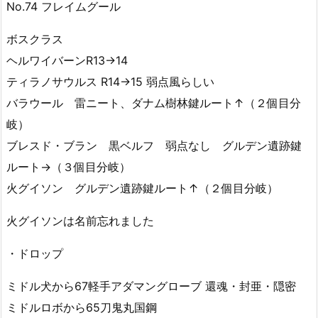
No.74 フレイムグール
ボスクラス
ヘルワイバーンR13->14
ティラノサウルス R14->15 弱点風らしい
バラウール 雷ニート、ダナム樹林鍵ルート↑（２個目分
岐）
ブレスド・ブラン 黒ベルフ 弱点なし グルデン遺跡鍵
ルート→（３個目分岐）
火グイソン グルデン遺跡鍵ルート↑（２個目分岐）
火グイソンは名前忘れました
・ドロップ
ミドル犬から67軽手アダマングローブ 還魂・封亜・隠密
ミドルロボから65刀鬼丸国鋼