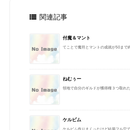

関連記事
付魔＆マント
てことで魔符とマントの成就が50まで終
ねむぅー
領地で自分のギルドが獲得権３つ取れたー
ケルビム
ケルビム作りまくったけど結局フル穴でき