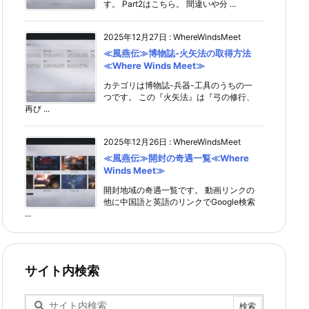
す。 Part2はこちら。 間違いや分 ...
2025年12月27日
:
WhereWindsMeet
≪風燕伝≫博物誌-火矢法の取得方法
≪Where Winds Meet≫
カテゴリは博物誌-兵器-工具のうちの一
つです。 この『火矢法』は『弓の修行、
再び ...
2025年12月26日
:
WhereWindsMeet
≪風燕伝≫開封の奇遇一覧≪Where
Winds Meet≫
開封地域の奇遇一覧です。 動画リンクの
他に中国語と英語のリンクでGoogle検索
...
サイト内検索