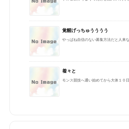
覚醒げっちゅうううう
やっぱね自信のない募集方法だと人来ない
着々と
モンス競技へ通い始めてから大体１０日位経