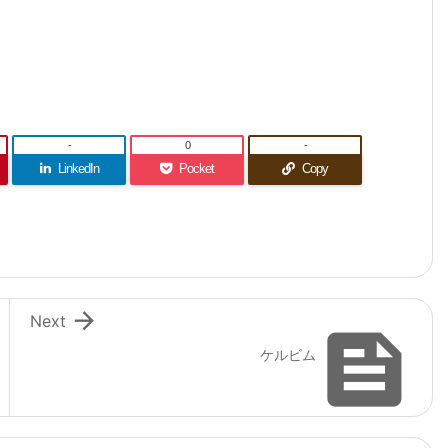
-
0
-
LinkedIn
Pocket
Copy

Next

ケルビム