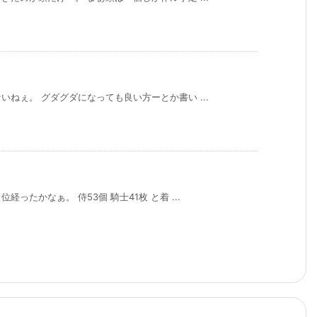
ねぇ。 グダグダになっても良い方ーとか書い ...
ったかなぁ。 侍53個 騎士41枚 と着 ...