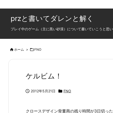
przと書いてダレンと解く
プレイ中のゲーム（主に黒い砂漠）について書いていこうと思います

ホーム
>

FNO
ケルビム！

2012年5月21日

FNO
クロースデザイン骨董商の残り時間が3日切ったとこ