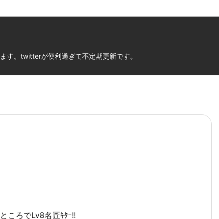
。twitterが便利過ぎて不定期更新です。
ろでLv8名匠ｷﾀｰ!!