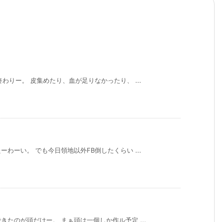
わりー。 皮集めたり、血が足りなかったり、 ...
わーい。 でも今日領地以外FB倒したくらい ...
たのが頭だけー。 まぁ頭は一個しか作ル予定 ...