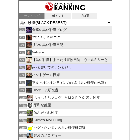
ランキング
ポイント
ブロ画
倉葉の黒い砂漠ブログ
1位
ﾇﾜﾇﾜくろさばログ
2位
リンの黒い砂漠日記
3位
Valkyrie
4位
【黒い砂漠】まったり冒険日誌｜ヴァルキリーと闇の精霊の旅
5位
przと書いてダレンと解く
6位
ネットゲーム行脚
7位
アルビオンオンラインの永遠（黒い砂漠の永遠）
8位
105ゲーム研究所
9位
もっちもちブログ - ＭＭＯＲＰＧ 黒い砂漠
10位
平和な部屋
11位
飲んだくれ砂漠
12位
Kuma's MMO Blog
13位
バグったレモンの黒い砂漠研究所
14位
砂漠のメロディー
15位