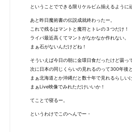
ということでできる限りケルビム揃えるように
あと昨日魔術書の伝説成就終わったー。
これで残るはマントと魔符とトレの３つだけ！
ライパ最近高くてマントがなかなか作れない。
まぁ石がないんだけどね！
そういえば今日の朝に金環日食だったけど曇って
次に日本の同じくらいの見れるのって300年後
まぁ北海道とか沖縄だと数十年で見れるらしい
まぁLive映像でみれただけいいか！
てことで寝るー。
というわけでこのへんでー・