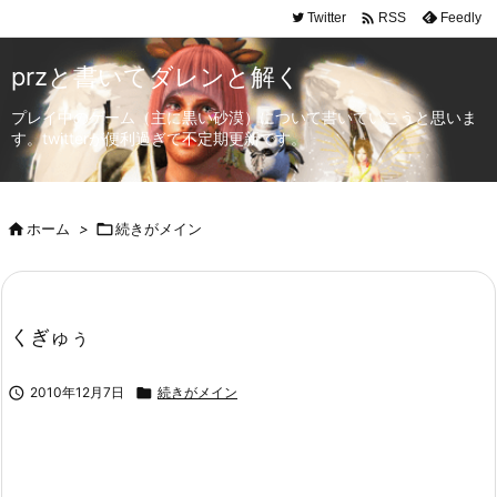

Twitter
Feedly
RSS
przと書いてダレンと解く
プレイ中のゲーム（主に黒い砂漠）について書いていこうと思いま
す。twitterが便利過ぎて不定期更新です。

ホーム
>

続きがメイン
くぎゅぅ

2010年12月7日

続きがメイン