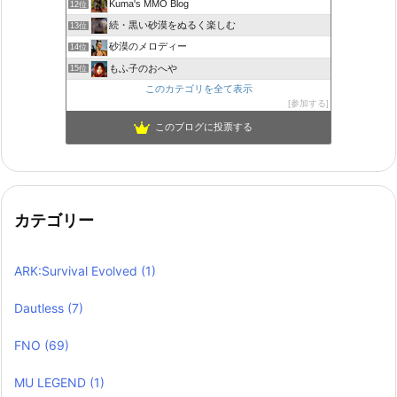
Kuma's MMO Blog
12位
続・黒い砂漠をぬるく楽しむ
13位
砂漠のメロディー
14位
もふ子のおへや
15位
このカテゴリを全て表示
参加する
このブログに投票する
カテゴリー
ARK:Survival Evolved
(1)
Dautless
(7)
FNO
(69)
MU LEGEND
(1)