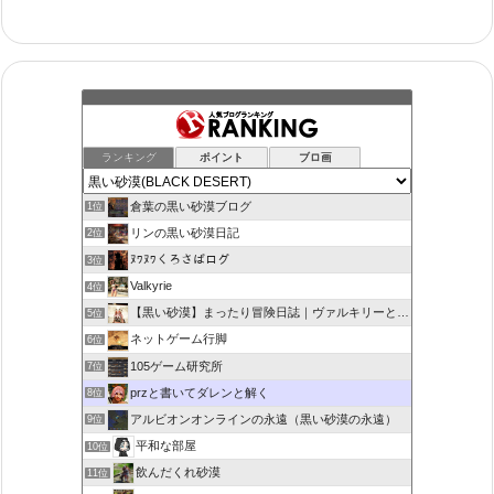
ランキング
ポイント
ブロ画
倉葉の黒い砂漠ブログ
1位
リンの黒い砂漠日記
2位
ﾇﾜﾇﾜくろさばログ
3位
Valkyrie
4位
【黒い砂漠】まったり冒険日誌｜ヴァルキリーと闇の精霊の旅
5位
ネットゲーム行脚
6位
105ゲーム研究所
7位
przと書いてダレンと解く
8位
アルビオンオンラインの永遠（黒い砂漠の永遠）
9位
平和な部屋
10位
飲んだくれ砂漠
11位