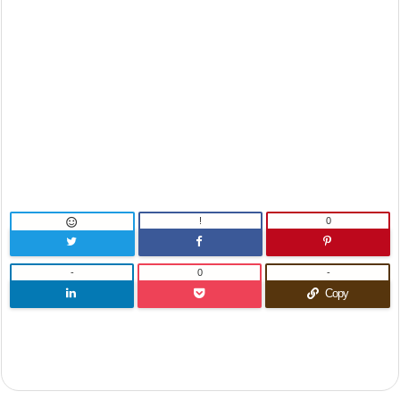
!
0

-
0
-
Copy