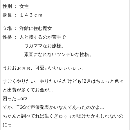
性別 ： 女性
身長 ： １４３ｃｍ
立場 ： 洋館に住む魔女
性格 ： 人と接するのが苦手で
ワガママなお嬢様。
素直になれないツンデレな性格。
うおおぉぉぉ、可愛いいいぃぃぃぃぃ。
すごくやりたい、やりたいんだけども12月はちょっと色々
と出費が多くてお金が…
困った…orz
てか、TGSで声優発表かいなんてあったのかよ…
ちゃんと調べてれば生くぎゅぅぅが聴けたかもしれないの
にっ