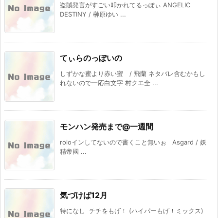
盗賊発言がすごい叩かれてるっぽぃ ANGELIC
DESTINY / 榊原ゆい ...
てぃらのっぽいの
しずかな蜜より赤い蜜 / 飛蘭 ネタバレ含むかもし
れないので一応白文字 村クエ全 ...
モンハン発売まで@一週間
roloインしてないので書くこと無いぉ Asgard / 妖
精帝國 ...
気づけば12月
特になし チチをもげ！ (ハイパーもげ！ミックス)