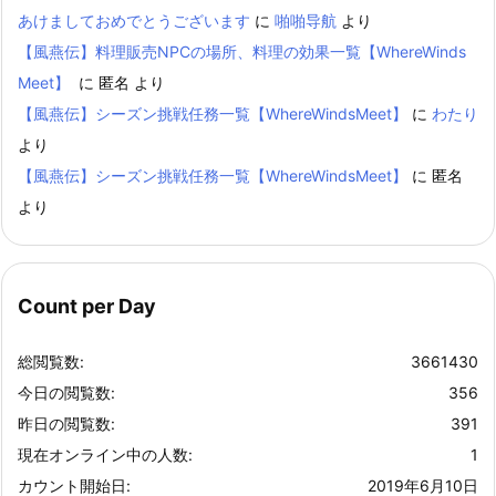
あけましておめでとうございます
に
啪啪导航
より
【風燕伝】料理販売NPCの場所、料理の効果一覧【WhereWinds
Meet】
に
匿名
より
【風燕伝】シーズン挑戦任務一覧【WhereWindsMeet】
に
わたり
より
【風燕伝】シーズン挑戦任務一覧【WhereWindsMeet】
に
匿名
より
Count per Day
総閲覧数:
3661430
今日の閲覧数:
356
昨日の閲覧数:
391
現在オンライン中の人数:
1
カウント開始日:
2019年6月10日