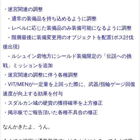
・迷宮関連の調整
- 通常の装備品を持ち込めるように調整
- レベルに応じた装備品のみ装備可能になるように調整
- 階層最後に装備変更用のオブジェクトを配置(ボス討伐
後出現)
- ルシュイン砦地方にシールド装備限定の「伝説への挑
戦」ミッションを追加
・迷宮関連の調整に伴う各種調整
・VIT/MENが一定量を上回った際に、武器/指輪ゲージ回復
速度が向上する効果を付与
・スダルカン城の硬貨の獲得確率を上方修正
・掲示板でご報告頂いた各種不具合の修正
なんかきたよ、うん。