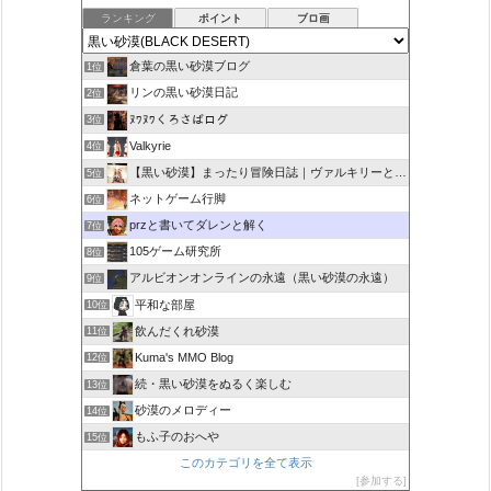
ランキング
ポイント
ブロ画
倉葉の黒い砂漠ブログ
1位
リンの黒い砂漠日記
2位
ﾇﾜﾇﾜくろさばログ
3位
Valkyrie
4位
【黒い砂漠】まったり冒険日誌｜ヴァルキリーと闇の精霊の旅
5位
ネットゲーム行脚
6位
przと書いてダレンと解く
7位
105ゲーム研究所
8位
アルビオンオンラインの永遠（黒い砂漠の永遠）
9位
平和な部屋
10位
飲んだくれ砂漠
11位
Kuma's MMO Blog
12位
続・黒い砂漠をぬるく楽しむ
13位
砂漠のメロディー
14位
もふ子のおへや
15位
このカテゴリを全て表示
参加する