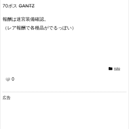
70ボス
GANTZ
報酬は迷宮装備確認。
（レア報酬で各種晶がでるっぽい）

rolo
0
広告