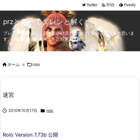

Twitter
Feedly
RSS
przと書いてダレンと解く
プレイ中のゲーム（主に黒い砂漠）について書いていこうと思いま
す。twitterが便利過ぎて不定期更新です。

ホーム
>

rolo
迷宮

2010年10月17日

rolo
Rolo Version 7.73b 公開