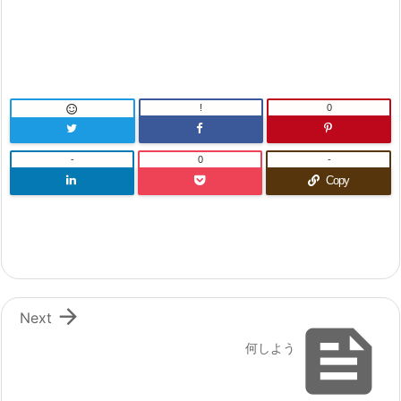
!
0

-
0
-
Copy

Next

何しよう