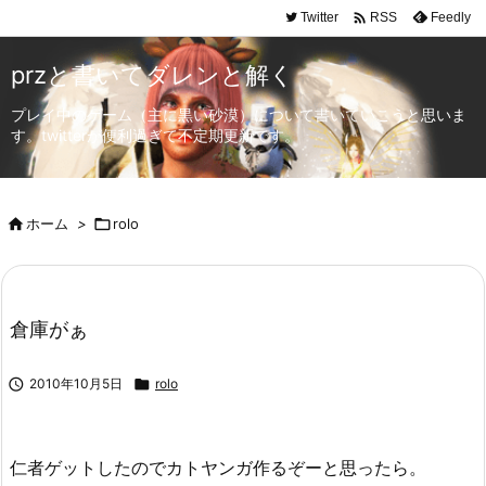

Twitter
Feedly
RSS
przと書いてダレンと解く
プレイ中のゲーム（主に黒い砂漠）について書いていこうと思いま
す。twitterが便利過ぎて不定期更新です。

ホーム
>

rolo
倉庫がぁ

2010年10月5日

rolo
仁者ゲットしたのでカトヤンガ作るぞーと思ったら。