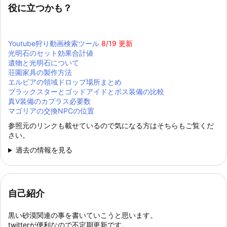
役に立つかも？
Youtube狩り動画検索ツール
8/19 更新
光明石のセット効果合計値
遺物と光明石について
荘園家具の製作方法
エルビアの領域ドロップ場所まとめ
ブラックスターとゴッドアイドとボス装備の比較
真Ⅴ装備のカプラス必要数
マゴリアの交換NPCの位置
参照元のリンクも載せているので気になる方はそちらもご覧くだ
さい。
過去の情報を見る
自己紹介
黒い砂漠関連の事を書いていこうと思います。
twitterが便利なので不定期更新です。