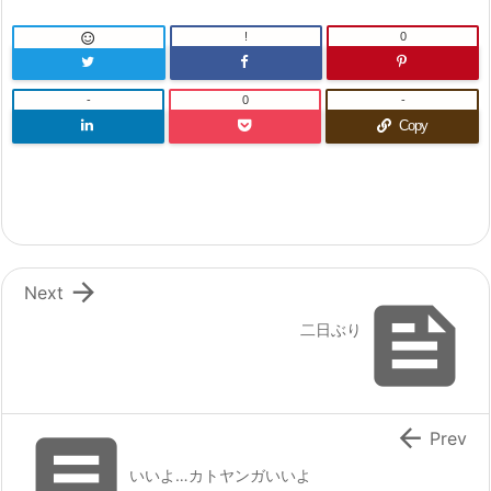
!
0

-
0
-
Copy

Next

二日ぶり


Prev
いいよ…カトヤンガいいよ