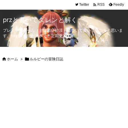

Twitter
Feedly
RSS
przと書いてダレンと解く
プレイ中のゲーム（主に黒い砂漠）について書いていこうと思いま
す。twitterが便利過ぎて不定期更新です。

ホーム
>

ルルピーの冒険日誌