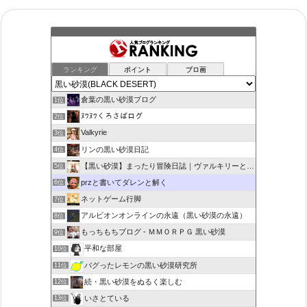
ランキング
ポイント
ブロ画
倉葉の黒い砂漠ブログ
1位
ﾇﾜﾇﾜくろさばログ
2位
Valkyrie
3位
リンの黒い砂漠日記
4位
【黒い砂漠】まったり冒険日誌｜ヴァルキリーと闇の精霊の旅
5位
przと書いてダレンと解く
6位
ネットゲーム行脚
7位
アルビオンオンラインの永遠（黒い砂漠の永遠）
8位
もっちもちブログ - ＭＭＯＲＰＧ 黒い砂漠
9位
平和な部屋
10位
バグったレモンの黒い砂漠研究所
11位
続・黒い砂漠をぬるく楽しむ
12位
いさとている
13位