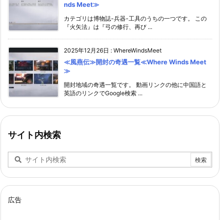
nds Meet≫
カテゴリは博物誌-兵器-工具のうちの一つです。 この
『火矢法』は『弓の修行、再び ...
2025年12月26日
:
WhereWindsMeet
≪風燕伝≫開封の奇遇一覧≪Where Winds Meet
≫
開封地域の奇遇一覧です。 動画リンクの他に中国語と
英語のリンクでGoogle検索 ...
サイト内検索
広告